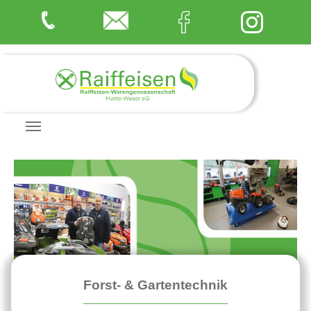
Zum Hauptinhalt springen
Forst- & Gartentechnik